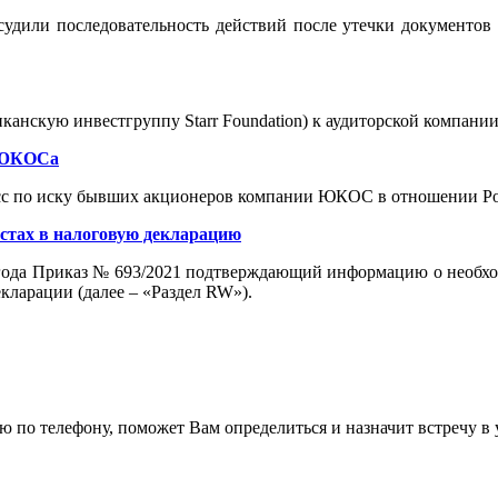
удили последовательность действий после утечки документов
риканскую инвестгруппу Starr Foundation) к аудиторской компании 
у ЮКОСа
цесс по иску бывших акционеров компании ЮКОС в отношении Р
стах в налоговую декларацию
1 года Приказ № 693/2021 подтверждающий информацию о необхо
кларации (далее – «Раздел RW»).
по телефону, поможет Вам определиться и назначит встречу в 