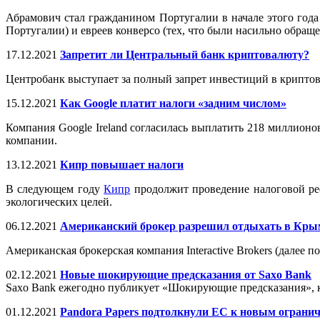
Абрамович стал гражданином Португалии в начале этого года
Португалии) и евреев конверсо (тех, что были насильно обращ
17.12.2021
Запретит ли Центральный банк криптовалюту?
Центробанк выступает за полный запрет инвестиций в криптова
15.12.2021
Как Google платит налоги «задним числом»
Компания Google Ireland согласилась выплатить 218 миллионо
компании.
13.12.2021
Кипр повышает налоги
В следующем году
Кипр
продолжит проведение налоговой реф
экологических целей.
06.12.2021
Американский брокер разрешил отдыхать в Кры
Американская брокерская компания Interactive Brokers (далее п
02.12.2021
Новые шокирующие предсказания от Saxo Bank
Saxo Bank ежегодно публикует «Шокирующие предсказания», 
01.12.2021
Pandora Papers подтолкнули ЕС к новым ограни