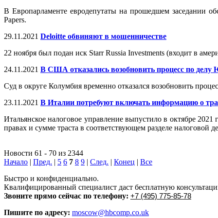
В Европарламенте евродепутаты на прошедшем заседании обс
Papers.
29.11.2021
Deloitte обвиняют в мошенничестве
22 ноября был подан иск Starr Russia Investments (входит в аме
24.11.2021
В США отказались возобновить процесс по дел
Суд в округе Колумбия временно отказался возобновить про
23.11.2021
В Италии потребуют включать информацию о тра
Итальянское налоговое управление выпустило в октябре 202
правах и сумме траста в соответствующем разделе налоговой де
Новости 61 - 70 из 2344
Начало
|
Пред.
|
5
6
7
8
9
|
След.
|
Конец
|
Все
Быстро и конфиденциально.
Квалифицированный специалист даст бесплатную консультацию 
Звоните прямо сейчас по телефону:
+7 (495) 775-85-78
Пишите по адресу:
moscow@hbcomp.co.uk