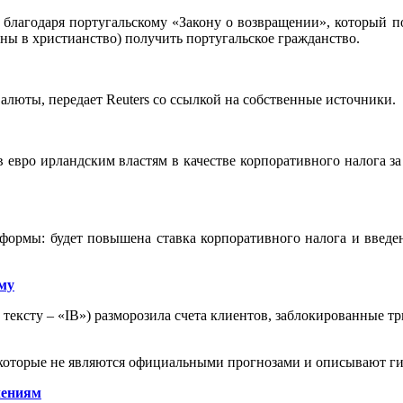
 благодаря португальскому «Закону о возвращении», который п
ены в христианство) получить португальское гражданство.
люты, передает Reuters со ссылкой на собственные источники.
в евро ирландским властям в качестве корпоративного налога за
ормы: будет повышена ставка корпоративного налога и введен
му
о тексту – «IB») разморозила счета клиентов, заблокированные тр
которые не являются официальными прогнозами и описывают ги
чениям