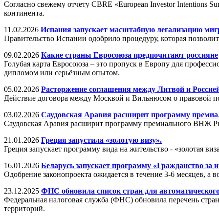
Согласно свежему отчету CBRE «European Investor Intentions
континента.
11.02.2026
Испания запускает масштабную легализацию миг
Правительство Испании одобрило процедуру, которая позволит
09.02.2026
Какие страны Евросоюза предпочитают россияне
Голубая карта Евросоюза – это пропуск в Европу для профессио
дипломом или серьёзным опытом.
05.02.2026
Расторжение соглашения между Литвой и Россие
Действие договора между Москвой и Вильнюсом о правовой п
03.02.2026
Саудовская Аравия расширит программу преми
Саудовская Аравия расширит программу премиального ВНЖ Pr
21.01.2026
Греция запустила «золотую визу».
Греция запускает программу вида на жительство - «золотая виза
16.01.2026
Беларусь запускает программу «Гражданство за и
Одобрение законопроекта ожидается в течение 3-6 месяцев, а 
23.12.2025
ФНС обновила список стран для автоматическог
Федеральная налоговая служба (ФНС) обновила перечень стран
территорий.