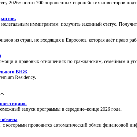
 Survey 2026» почти 700 опрошенных европейских инвесторов по
рантов.
 нелегальным иммигрантам получить законный статус. Получить
налов из стран, не входящих в Евросоюз, которая даёт право ра
й
омощи и правовых отношениях по гражданским, семейным и уго
ального ВНЖ
emium Residency.
».
нвестиции».
возможный запуск программы в середине–конце 2026 года.
о обмена
, с которыми проводится автоматический обмен финансовой инф